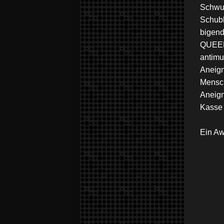
Schwul
Schubl
bigend
QUEER 
antimu
Aneign
Mensch
Aneign
Kasse 
Ein Aw