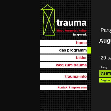
Part
Aug
home
das programm
29
bilder
S
weg zum trauma
Party
CHEE
trauma-info
Beginn
kontakt / impressum