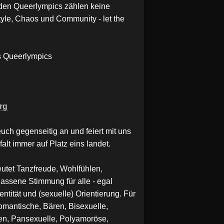
 den Queerlympics zählen keine
yle, Chaos und Community - let the
Queerlympics
rg
uch gegenseitig an und feiert mit uns
falt immer auf Platz eins landet.
t Tanzfreude, Wohlfühlen,
assene Stimmung für alle - egal
ntität und (sexuelle) Orientierung. Für
omantische, Bären, Bisexuelle,
en, Pansexuelle, Polyamoröse,