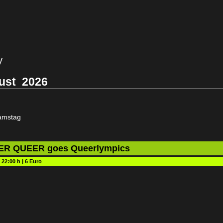
y
ust
2026
amstag
R QUEER goes Queerlympics
:
22:00 h
|
6 Euro