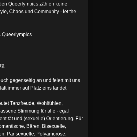
 den Queerlympics zählen keine
yle, Chaos und Community - let the
Queerlympics
rg
uch gegenseitig an und feiert mit uns
falt immer auf Platz eins landet.
t Tanzfreude, Wohlfühlen,
assene Stimmung für alle - egal
ntität und (sexuelle) Orientierung. Für
omantische, Bären, Bisexuelle,
en, Pansexuelle, Polyamoröse,