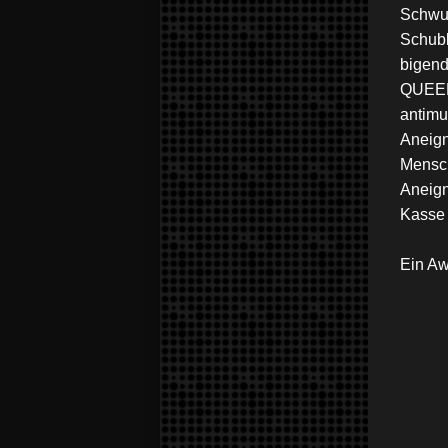
Schwul
Schubl
bigend
QUEER 
antimu
Aneign
Mensch
Aneign
Kasse 
Ein Aw