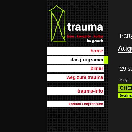
Part
Aug
home
das programm
29
bilder
S
weg zum trauma
Party
CHEE
trauma-info
Beginn
kontakt / impressum