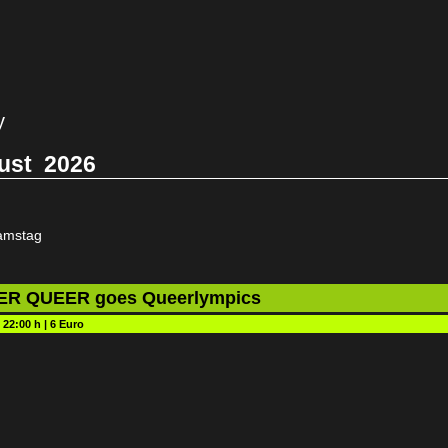
y
ust
2026
amstag
R QUEER goes Queerlympics
:
22:00 h
|
6 Euro