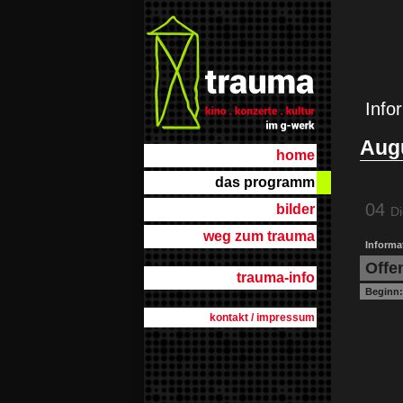
Info
Aug
home
das programm
04
bilder
Di
weg zum trauma
Informat
Offe
trauma-info
Beginn
kontakt / impressum