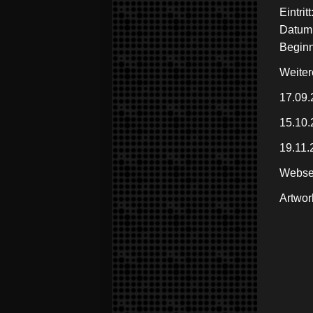
Eintritt
Datum:
Beginn
Weiter
17.09.
15.10.
19.11.
Webse
Artwor