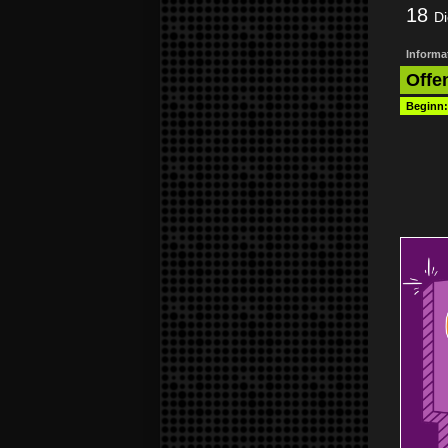
18
Di
Informat
Offe
Beginn