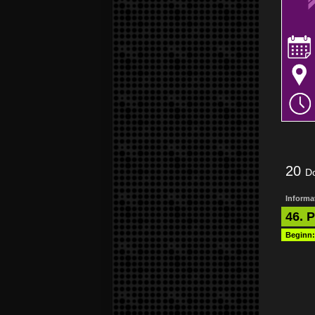
20
D
Informat
46. 
Beginn