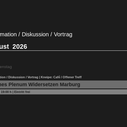
rmation / Diskussion / Vortrag
ust
2026
enstag
ion / Diskussion / Vortrag | Kneipe: Café / Offener Treff
nes Plenum Widersetzen Marburg
:
19:00 h
|
Eintritt frei