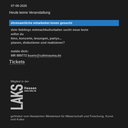
07-08-2026
Heute keine Veranstaltung
ehrenamtliche mitarbeiter:innen gesucht
dein lieblings mitmachkulturladen sucht neue leute
willst du
kino, konzerte, lesungen, partys...
planen, diskutieren und realisieren?
melde dich:
MR 889772
buero@cafetrauma.de
Tickets
Mitglied in der
gefördert vom Hessischen Ministerium für Wissenschaft und Forschung, Kunst
und Kultur